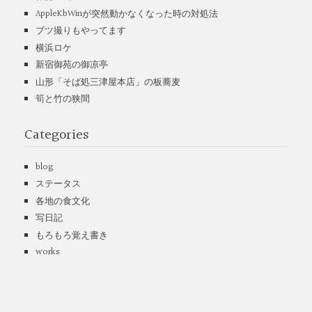
AppleKbWinが突然動かなくなった時の対処法
ブツ撮りもやってます
横浜ロケ
新宿御苑の御凉亭
山形「そば処三津屋本店」の板蕎麦
筍と竹の狭間
Categories
blog
ステータス
各地の食文化
写日記
もろもろ覚え書き
works