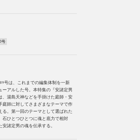
0号
189号は、これまでの編集体制を一新
ューアルした号。本特集の『安諸定男
は、湯島天神などを手掛けた庭師・安
手庭師に対してさまざまなテーマで作
える。第一回のテーマとして選ばれた
。石ひとつひとつに魂と底力で相対
た安諸定男の魂を伝承する。