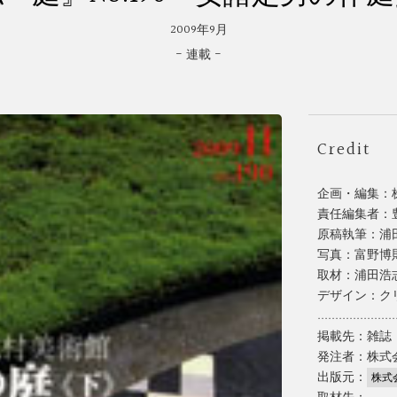
2009年9月
- 連載 -
Credit
企画・編集：
責任編集者：
原稿執筆：浦
写真：富野博
取材：浦田浩
デザイン：ク
......................
掲載先：雑誌『
発注者：株式
出版元：
株式