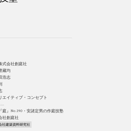
株式会社創庭社
豊藏均
田浩志
則
志
リエイティブ・コンセプト
....
庭』No.190・安諸定男の作庭技塾
会社創庭社
会社建築資料研究社