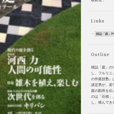
取材先：
Links
・
雑誌「庭」19
Outline
雑誌「庭」の
し、フルリニ
の作庭技塾』
諸定男が、若
庭の勘所を伝
のは「石積」
し、積んでき