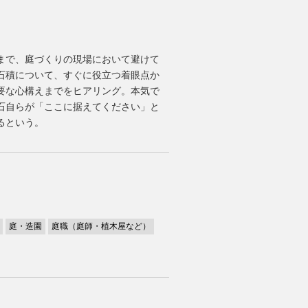
s
まで、庭づくりの現場において避けて
石積について、すぐに役立つ着眼点か
要な心構えまでをヒアリング。本気で
石自らが「ここに据えてください」と
るという。
庭・造園
庭職（庭師・植木屋など）