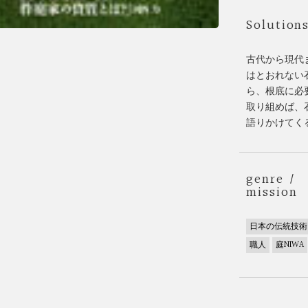
Solution
古代から現代
はとおれない
ら、根底に必
取り組めば、
語りかけてく
genre /
mission
日本の伝統技術
職人
庭NIWA