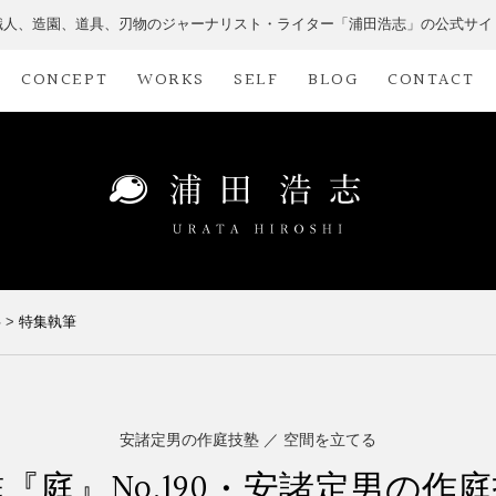
職人、造園、道具、刃物のジャーナリスト・ライター「浦田浩志」の公式サイ
CONCEPT
WORKS
SELF
BLOG
CONTACT
事
>
特集執筆
安諸定男の作庭技塾 ／ 空間を立てる
『庭』No.190・安諸定男の作